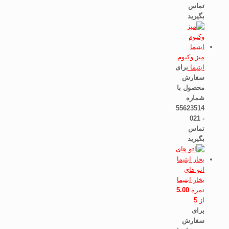
تماس
بگیرید
میز وکیوم
ابتیما
برای
سفارش
محصول با
شماره
55623514
- 021
تماس
بگیرید
اتو های
بخار ابتیما
نمره
5.00
از 5
برای
سفارش