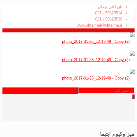
بازرگانی یزدان
55623514 - 021
55623538 - 021
www.obteimai@obteima.ir
0
میز وکیوم ابتیما