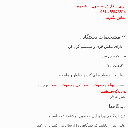
برای سفارش محصول با شماره
55623514 - 021
تماس بگیرید
** مشخصات دستگاه :
– دارای مکش قوی و سیستم گرم کن
– با کمترین صدا
– کیفیت بالا
– قابلیت استفاد برای کت و شلوار و مانتو و …
دسته:
انواع محصولات ابتیما
,
کل محصولات ابتیما
.
برچسب:
میز-وکیوم-ابتیما
.
نظرات (0)
دیدگاهها
هیچ دیدگاهی برای این محصول نوشته نشده است.
اولین نفری باشید که دیدگاهی را ارسال می کنید برای “میز