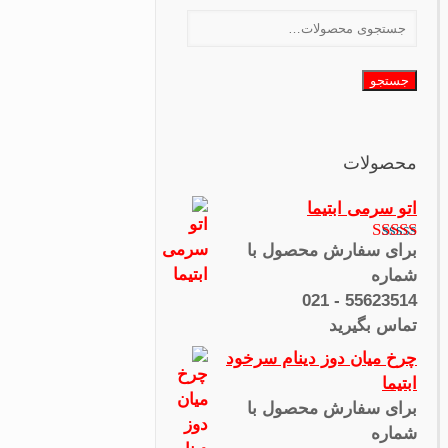
جستجو
برای:
جستجو
محصولات
اتو سرمی ابتیما
برای سفارش محصول با
نمره
4.00
از 5
شماره
55623514 - 021
تماس بگیرید
چرخ میان دوز دینام سرخود
ابتیما
برای سفارش محصول با
شماره