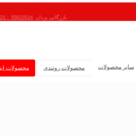
بازرگانی یزدان
55623514 - 021
سایر محصولات
محصولات روتندی
محصولات ابتی