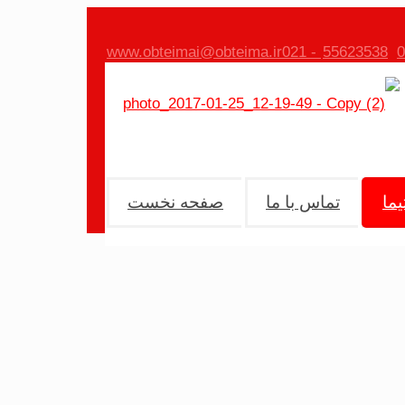
www.obteimai@obteima.ir
55623538 - 021
ما
تماس با ما
صفحه نخست