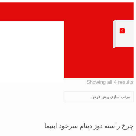
0
Showing all 4 results
چرخ راسته دوز دینام سرخود ابتیما