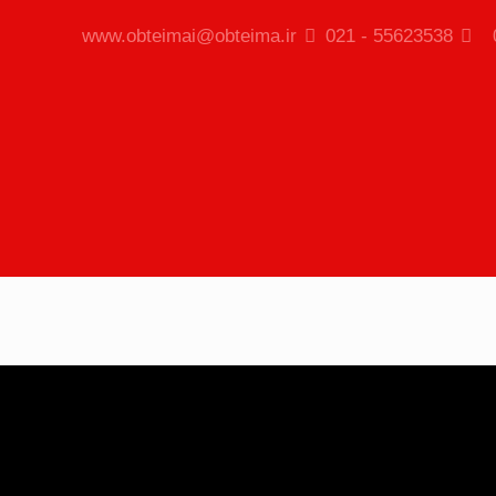
www.obteimai@obteima.ir
55623538 - 021