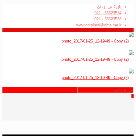
بازرگانی یزدان
55623514 - 021
55623538 - 021
www.obteimai@obteima.ir
0